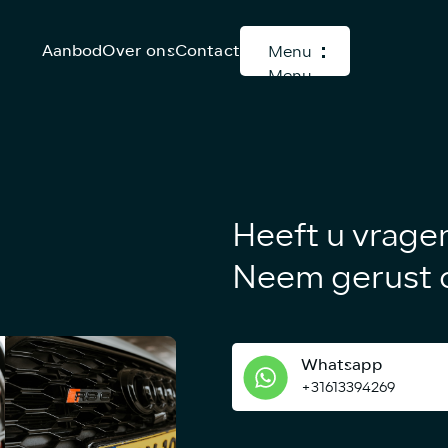
Aanbod
Over ons
Contact
Menu
Menu
Heeft u vrage
Neem gerust c
Whatsapp
+31613394269